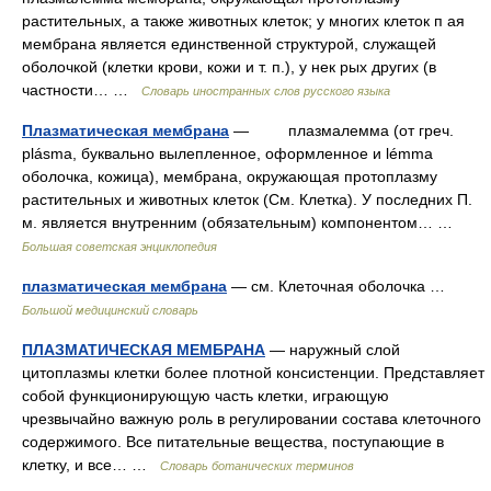
растительных, а также животных клеток; у многих клеток п ая
мембрана является единственной структурой, служащей
оболочкой (клетки крови, кожи и т. п.), у нек рых других (в
частности… …
Словарь иностранных слов русского языка
Плазматическая мембрана
— плазмалемма (от греч.
plásma, буквально вылепленное, оформленное и lémma
оболочка, кожица), мембрана, окружающая протоплазму
растительных и животных клеток (См. Клетка). У последних П.
м. является внутренним (обязательным) компонентом… …
Большая советская энциклопедия
плазматическая мембрана
— см. Клеточная оболочка …
Большой медицинский словарь
ПЛАЗМАТИЧЕСКАЯ МЕМБРАНА
— наружный слой
цитоплазмы клетки более плотной консистенции. Представляет
собой функционирующую часть клетки, играющую
чрезвычайно важную роль в регулировании состава клеточного
содержимого. Все питательные вещества, поступающие в
клетку, и все… …
Словарь ботанических терминов