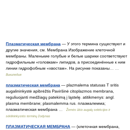
Плазматическая мембрана
— У этого термина существуют и
другие значения, см. Мембрана Изображение клеточной
мембраны. Маленькие голубые и белые шарики соответствуют
гидрофильным «головкам» липидов, а присоединённые к ним
линии гидрофобным «хвостам». На рисунке показаны… …
Википедия
плазматическая мембрана
— plazmalema statusas T sritis
augalininkystė apibrėžtis Paviršinė citoplazmos membrana,
reguliuojanti medžiagų patekimą į ląstelę. atitikmenys: angl.
plasma membrane; plasmalemma rus. плазмалемма;
плазматическая мембрана …
Žemės ūkio augalų selekcijos ir
sėklininkystės terminų žodynas
ПЛАЗМАТИЧЕСКАЯ МЕМБРАНА
— (клеточная мембрана,