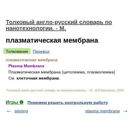
Толковый англо-русский словарь по
нанотехнологии. - М.
плазматическая мембрана
Толкование
Перевод
плазматическая мембрана
Plasma Membrane
Плазматическая мембрана (цитолемма, плазмолемма)
См.
клеточная мембрана
.
Толковый англо-русский словарь по нанотехнологии. - М.
.
В.В.Арсланов
.
2009
.
Игры ⚽
Поможем решить контрольную работу
pinning
plasma membrane