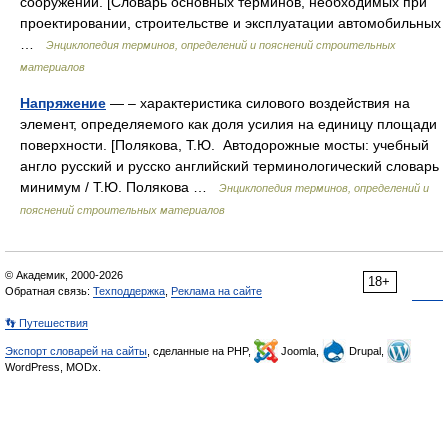
сооружений. [Словарь основных терминов, необходимых при
проектировании, строительстве и эксплуатации автомобильных
…
Энциклопедия терминов, определений и пояснений строительных
материалов
Напряжение
— – характеристика силового воздействия на
элемент, определяемого как доля усилия на единицу площади
поверхности. [Полякова, Т.Ю. Автодорожные мосты: учебный
англо русский и русско английский терминологический словарь
минимум / Т.Ю. Полякова …
Энциклопедия терминов, определений и
пояснений строительных материалов
© Академик, 2000-2026
18+
Обратная связь:
Техподдержка
,
Реклама на сайте
👣 Путешествия
Экспорт словарей на сайты
, сделанные на PHP,
Joomla,
Drupal,
WordPress, MODx.