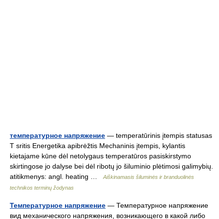
температурное напряжение
— temperatūrinis įtempis statusas
T sritis Energetika apibrėžtis Mechaninis įtempis, kylantis
kietajame kūne dėl netolygaus temperatūros pasiskirstymo
skirtingose jo dalyse bei dėl ribotų jo šiluminio plėtimosi galimybių.
atitikmenys: angl. heating …
Aiškinamasis šiluminės ir branduolinės
technikos terminų žodynas
Температурное напряжение
— Температурное напряжение
вид механического напряжения, возникающего в какой либо