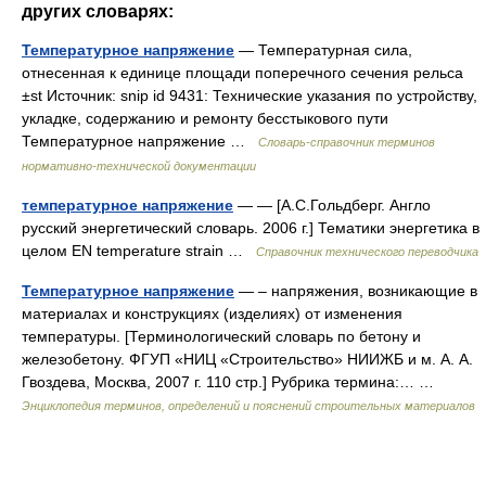
других словарях:
Температурное напряжение
— Температурная сила,
отнесенная к единице площади поперечного сечения рельса
±st Источник: snip id 9431: Технические указания по устройству,
укладке, содержанию и ремонту бесстыкового пути
Температурное напряжение …
Словарь-справочник терминов
нормативно-технической документации
температурное напряжение
— — [А.С.Гольдберг. Англо
русский энергетический словарь. 2006 г.] Тематики энергетика в
целом EN temperature strain …
Справочник технического переводчика
Температурное напряжение
— – напряжения, возникающие в
материалах и конструкциях (изделиях) от изменения
температуры. [Терминологический словарь по бетону и
железобетону. ФГУП «НИЦ «Строительство» НИИЖБ и м. А. А.
Гвоздева, Москва, 2007 г. 110 стр.] Рубрика термина:… …
Энциклопедия терминов, определений и пояснений строительных материалов