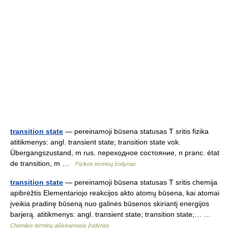
transition state
— pereinamoji būsena statusas T sritis fizika
atitikmenys: angl. transient state; transition state vok.
Übergangszustand, m rus. переходное состояние, n pranc. état
de transition, m …
Fizikos terminų žodynas
transition state
— pereinamoji būsena statusas T sritis chemija
apibrėžtis Elementariojo reakcijos akto atomų būsena, kai atomai
įveikia pradinę būseną nuo galinės būsenos skiriantį energijos
barjerą. atitikmenys: angl. transient state; transition state;… …
Chemijos terminų aiškinamasis žodynas