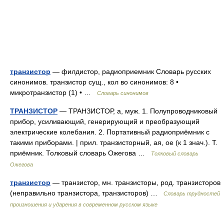
транзистор
— филдистор, радиоприемник Словарь русских
синонимов. транзистор сущ., кол во синонимов: 8 •
микротранзистор (1) • …
Словарь синонимов
ТРАНЗИСТОР
— ТРАНЗИСТОР, а, муж. 1. Полупроводниковый
прибор, усиливающий, генерирующий и преобразующий
электрические колебания. 2. Портативный радиоприёмник с
такими приборами. | прил. транзисторный, ая, ое (к 1 знач.). Т.
приёмник. Толковый словарь Ожегова …
Толковый словарь
Ожегова
транзистор
— транзистор, мн. транзисторы, род. транзисторов
(неправильно транзистора, транзисторов) …
Словарь трудностей
произношения и ударения в современном русском языке