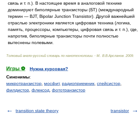
связь и т. п.). В настоящее время в аналоговой технике
доминируют биполярные транзисторы (БТ) (международный
термин — BJT, Bipolar Junction Transistor). Другой важнейшей
отраслью электроники является цифровая техника (логика,
память, процессоры, компьютеры, цифровая связь и т. п.), где,
напротив, биполярные транзисторы почти полностью
вытеснены полевыми.
Толковый англо-русский словарь по нанотехнологии. - М.
.
В.В.Арсланов
.
2009
.
Игры ⚽
Нужна курсовая?
Синонимы
:
микротранзистор
,
мосфит
,
радиоприемник
,
спейсистор
,
филдистор
,
флексод
,
фототранзистор
transition state theory
transistor