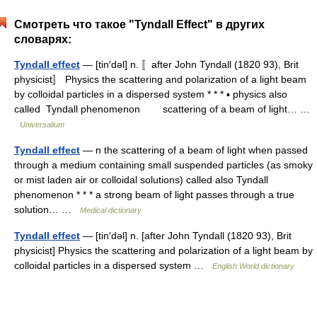
Смотреть что такое "Tyndall Effect" в других
словарях:
Tyndall effect
— [tin′dəl] n. 〚after John Tyndall (1820 93), Brit
physicist〛 Physics the scattering and polarization of a light beam
by colloidal particles in a dispersed system * * * ▪ physics also
called Tyndall phenomenon scattering of a beam of light… …
Universalium
Tyndall effect
— n the scattering of a beam of light when passed
through a medium containing small suspended particles (as smoky
or mist laden air or colloidal solutions) called also Tyndall
phenomenon * * * a strong beam of light passes through a true
solution… …
Medical dictionary
Tyndall effect
— [tin′dəl] n. [after John Tyndall (1820 93), Brit
physicist] Physics the scattering and polarization of a light beam by
colloidal particles in a dispersed system …
English World dictionary