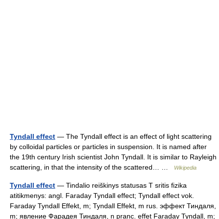
Tyndall effect
— The Tyndall effect is an effect of light scattering
by colloidal particles or particles in suspension. It is named after
the 19th century Irish scientist John Tyndall. It is similar to Rayleigh
scattering, in that the intensity of the scattered… …
Wikipedia
Tyndall effect
— Tindalio reiškinys statusas T sritis fizika
atitikmenys: angl. Faraday Tyndall effect; Tyndall effect vok.
Faraday Tyndall Effekt, m; Tyndall Effekt, m rus. эффект Тиндаля,
m; явление Фарадея Тиндаля, n pranc. effet Faraday Tyndall, m;