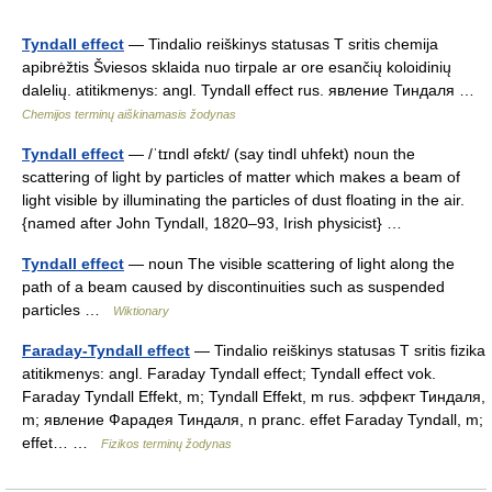
Tyndall effect
— Tindalio reiškinys statusas T sritis chemija
apibrėžtis Šviesos sklaida nuo tirpale ar ore esančių koloidinių
dalelių. atitikmenys: angl. Tyndall effect rus. явление Тиндаля …
Chemijos terminų aiškinamasis žodynas
Tyndall effect
— /ˈtɪndl əfɛkt/ (say tindl uhfekt) noun the
scattering of light by particles of matter which makes a beam of
light visible by illuminating the particles of dust floating in the air.
{named after John Tyndall, 1820–93, Irish physicist} …
Tyndall effect
— noun The visible scattering of light along the
path of a beam caused by discontinuities such as suspended
particles …
Wiktionary
Faraday-Tyndall effect
— Tindalio reiškinys statusas T sritis fizika
atitikmenys: angl. Faraday Tyndall effect; Tyndall effect vok.
Faraday Tyndall Effekt, m; Tyndall Effekt, m rus. эффект Тиндаля,
m; явление Фарадея Тиндаля, n pranc. effet Faraday Tyndall, m;
effet… …
Fizikos terminų žodynas