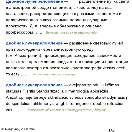
Двойное лучепреломление
— расщепление пучка света
в анизотропной среде (например, в кристалле) на два
слагающих, распространяющихся с разными скоростями и
поляризованных в двух взаимно перпендикулярных
плоскостях. Д. л. впервые обнаружено и описано
профессором… …
Большая советская энциклопедия
двойное лучепреломление
— раздвоение световых лучей
при прохождении через анизотропную среду
(см. Анизотропия), происходящее вследствие зависимости
показателя преломления среды от поляризации и ориентации
волнового вектора относительно кристаллографических осей,
то есть… …
Энциклопедический словарь
двойное лучепреломление
— dvejopas spindulių lūžimas
statusas T sritis Standartizacija ir metrologija apibrėžtis
Anizotropinėje terpėje sklindančio šviesos spindulio skaidymasis į
du spindulius. atitikmenys: angl. birefringence; double refraction
vok.… …
Penkiakalbis aiškinamasis metrologijos terminų žodynas
© Академик, 2000-2026
18+