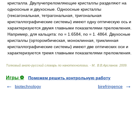
кристалла. Двулучепреломляющие кристаллы разделяют на
одноосные и двухосные. Одноосные кристаллы
(гексагональная, тетрагональная, тригональная
кристаллографические системы) имеют одну оптическую ось и
характеризуются двумя главными показателями преломления.
Например, для кальцита: no = 1.6584, no = 1. 4864. Двухосные
кристаллы (орторомбическая, моноклинная, триклинная
кристаллографические системы) имеют две оптических оси и
характеризуются тремя главными показателями преломления.
Толковый англо-русский словарь по нанотехнологии. - М.
.
В.В.Арсланов
.
2009
.
Игры ⚽
Поможем решить контрольную работу
biotechnology
birefringence