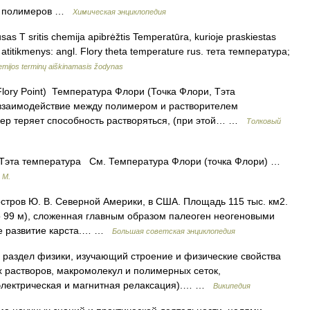
ы полимеров …
Химическая энциклопедия
as T sritis chemija apibrėžtis Temperatūra, kurioje praskiestas
ių. atitikmenys: angl. Flory theta temperature rus. тета температура;
mijos terminų aiškinamasis žodynas
lory Point) Температура Флори (Точка Флори, Тэта
взаимодействие между полимером и растворителем
мер теряет способность растворяться, (при этой… …
Толковый
Тэта температура См. Температура Флори (точка Флори) …
 М.
ров Ю. В. Северной Америки, в США. Площадь 115 тыс. км2.
о 99 м), сложенная главным образом палеоген неогеновыми
ое развитие карста.… …
Большая советская энциклопедия
раздел физики, изучающий строение и физические свойства
 растворов, макромолекул и полимерных сеток,
электрическая и магнитная релаксация).… …
Википедия