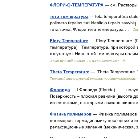
ФЛОРИ-Q-ТЕМПЕРАТУРА
— см. Раствор
тета-температура
— teta temperatūra status
polimero tirpalas turi idealiojo tirpalo savyb
тета точка; Флори тета температура …
Che
Flory Temperature
— Flory Temperature (F
температура) Температура, при которой 
отсутствует. Ниже этой температуры поли
англо-русский словарь по нанотехнологии. - М.
Theta Temperature
— Theta Temperature 
Толковый англо-русский словарь по нанотехнологии. -
Флорида
— I Флорида (Florida) полуост
Поверхность – плоская равнина (высота д
известняками, с которыми связано широк
Физика полимеров
— Физика полимеров 
полимеров, термодинамику последних и их
релаксационные явления (механическая, 