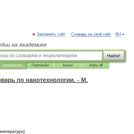
Запомнить сайт
Словарь на свой сайт
RU
едии на Академике
Найти!
Толкования
Переводы
Книги
Игры ⚽
варь по нанотехнологии. - М.
температура
)