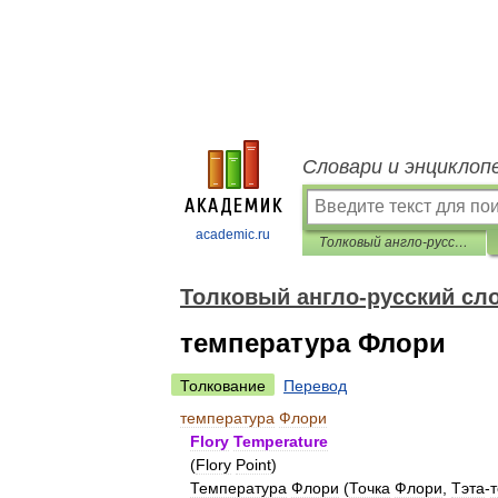
Словари и энциклоп
academic.ru
Толковый англо-русский словарь по нанотехнологии. - М.
Толковый англо-русский сло
температура Флори
Толкование
Перевод
температура
Флори
Flory
Temperature
(
Flory
Point
)
Температура
Флори
(
Точка
Флори
,
Тэта
-