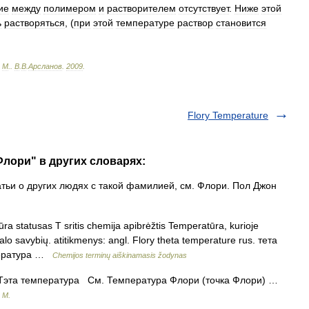
ие
между
полимером
и
растворителем
отсутствует
.
Ниже
этой
ь
растворяться
, (
при
этой
температуре
раствор
становится
-
М
.
.
В
.
В
.
Арсланов
.
2009
.
Flory Temperature
Флори" в других словарях:
тьи о других людях с такой фамилией, см. Флори. Пол Джон
a statusas T sritis chemija apibrėžtis Temperatūra, kurioje
rpalo savybių. atitikmenys: angl. Flory theta temperature rus. тета
мпература …
Chemijos terminų aiškinamasis žodynas
Тэта температура См. Температура Флори (точка Флори) …
 М.