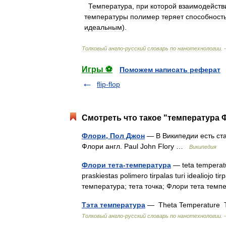
Температура
,
при
которой
взаимодейств
температуры
полимер
теряет
способност
идеальным
).
Толковый
англо
-
русский
словарь
по
нанотехнологии
. 
Игры ⚽
Поможем написать реферат
flip-flop
Смотреть что такое "температура 
Флори, Пол Джон
— В Википедии есть ста
Флори англ. Paul John Flory …
Википедия
Флори тета-температура
— teta temperatūr
praskiestas polimero tirpalas turi idealiojo ti
температура; тета точка; Флори тета те
Тэта температура
— Theta Temperature 
Толковый англо-русский словарь по нанотехнологии. -