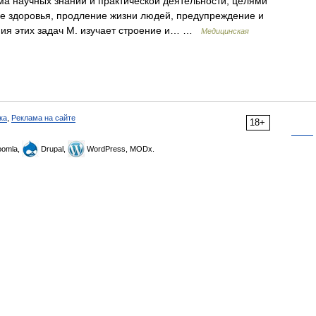
а научных знаний и практической деятельности, целями
е здоровья, продление жизни людей, предупреждение и
ния этих задач М. изучает строение и… …
Медицинская
ка
,
Реклама на сайте
18+
omla,
Drupal,
WordPress, MODx.