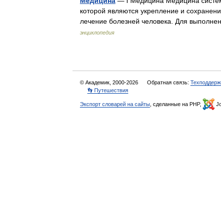
Медицина
— I Медицина Медицина систем
которой являются укрепление и сохранени
лечение болезней человека. Для выполне
энциклопедия
© Академик, 2000-2026
Обратная связь:
Техподдерж
👣 Путешествия
Экспорт словарей на сайты
, сделанные на PHP,
Jo