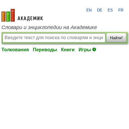
EN
DE
ES
FR
academic.ru
Словари и энциклопедии на Академике
Найти!
Толкования
Переводы
Книги
Игры ⚽