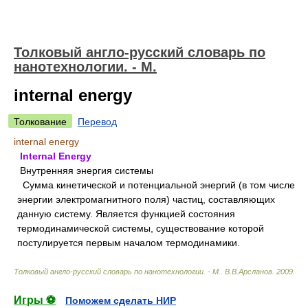
Толковый англо-русский словарь по
нанотехнологии. - М.
internal energy
Толкование
Перевод
internal energy
Internal Energy
Внутренняя энергия системы
Сумма кинетической и потенциальной энергий (в том числе
энергии электромагнитного поля) частиц, составляющих
данную систему. Является функцией состояния
термодинамической системы, существование которой
постулируется первым началом термодинамики.
Толковый англо-русский словарь по нанотехнологии. - М.
.
В.В.Арсланов
.
2009
.
Игры ⚽
Поможем сделать НИР