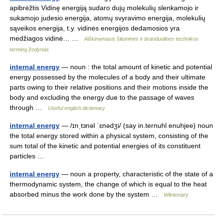
apibrėžtis Vidinę energiją sudaro dujų molekulių slenkamojo ir
sukamojo judesio energija, atomų svyravimo energija, molekulių
sąveikos energija, t.y. vidinės energijos dedamosios yra
medžiagos vidinė… …
Aiškinamasis šiluminės ir branduolinės technikos
terminų žodynas
internal energy
— noun : the total amount of kinetic and potential
energy possessed by the molecules of a body and their ultimate
parts owing to their relative positions and their motions inside the
body and excluding the energy due to the passage of waves
through …
Useful english dictionary
internal energy
— /ɪnˌtɜnəl ˈɛnədʒi/ (say in.ternuhl enuhjee) noun
the total energy stored within a physical system, consisting of the
sum total of the kinetic and potential energies of its constituent
particles …
internal energy
— noun a property, characteristic of the state of a
thermodynamic system, the change of which is equal to the heat
absorbed minus the work done by the system …
Wiktionary