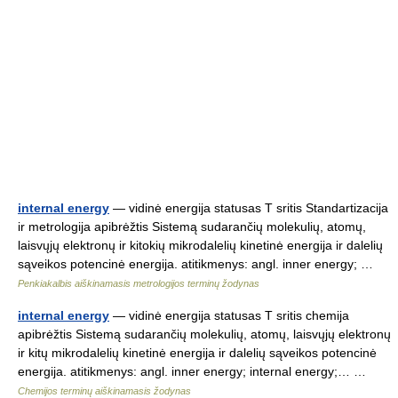
internal energy
— vidinė energija statusas T sritis Standartizacija
ir metrologija apibrėžtis Sistemą sudarančių molekulių, atomų,
laisvųjų elektronų ir kitokių mikrodalelių kinetinė energija ir dalelių
sąveikos potencinė energija. atitikmenys: angl. inner energy; …
Penkiakalbis aiškinamasis metrologijos terminų žodynas
internal energy
— vidinė energija statusas T sritis chemija
apibrėžtis Sistemą sudarančių molekulių, atomų, laisvųjų elektronų
ir kitų mikrodalelių kinetinė energija ir dalelių sąveikos potencinė
energija. atitikmenys: angl. inner energy; internal energy;… …
Chemijos terminų aiškinamasis žodynas