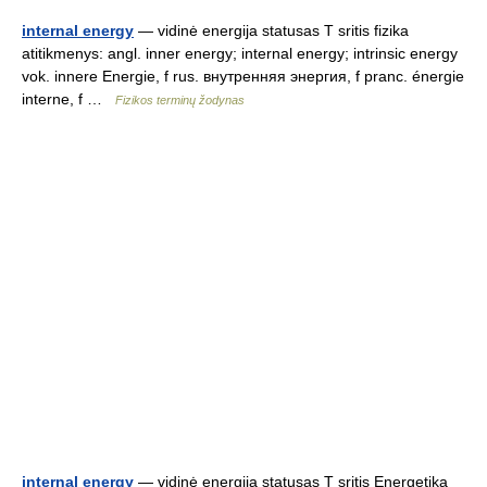
internal energy
— vidinė energija statusas T sritis fizika
atitikmenys: angl. inner energy; internal energy; intrinsic energy
vok. innere Energie, f rus. внутренняя энергия, f pranc. énergie
interne, f …
Fizikos terminų žodynas
internal energy
— vidinė energija statusas T sritis Energetika