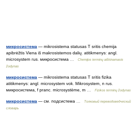
микросистема
— mikrosistema statusas T sritis chemija
apibrėžtis Viena iš makrosistemos dalių. atitikmenys: angl.
microsystem rus. микросистема …
Chemijos terminų aiškinamasis
žodynas
микросистема
— mikrosistema statusas T sritis fizika
atitikmenys: angl. microsystem vok. Mikrosystem, n rus.
микросистема, f pranc. microsystème, m …
Fizikos terminų žodynas
микросистема
— см. подсистема …
Толковый переводоведческий
словарь