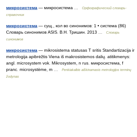
микросистема
— микросистема …
Орфографический словарь-
справочник
микросистема
— сущ., кол во синонимов: 1 • система (86)
Словарь синонимов ASIS. В.Н. Тришин. 2013 …
Словарь
синонимов
микросистема
— mikrosistema statusas T sritis Standartizacija ir
metrologija apibrėžtis Viena iš makrosistemos dalių. atitikmenys:
angl. microsystem vok. Mikrosystem, n rus. микросистема, f
pranc. microsystème, m …
Penkiakalbis aiškinamasis metrologijos terminų
žodynas