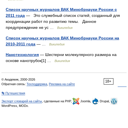
Список научных журналов ВАК Минобрнауки России c
2011 года
— Это служебный список статей, созданный для
координации работ по развитию темы. Данное
предупреждение не ус …
Википедия
Список научных журналов ВАК Минобрнауки России на
2010-2011 года
— …
Википедия
Нанотехнология
— Шестерни молекулярного размера на
основе нанотрубок[1] …
Википедия
© Академик, 2000-2026
18+
Обратная связь:
Техподдержка
,
Реклама на сайте
👣 Путешествия
Экспорт словарей на сайты
, сделанные на PHP,
Joomla,
Drupal,
WordPress, MODx.