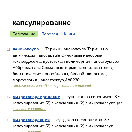
капсулирование
Толкование
Перевод
Книги
нанокапсула
— Термин нанокапсула Термин на
11
английском nanocapsule Синонимы наносома,
коллоидосома, пустотелая полимерная наноструктура
Аббревиатуры Связанные термины доставка генов,
биологические нанообъекты, бислой, липосома,
морфология наноструктур,&#8230; …
Энциклопедический словарь нанотехнологий
микрокапсулирование
— сущ., кол во синонимов: 3 •
12
капсулирование (2) • капсюляция (2) • микрокапсуляция …
Словарь синонимов
микрокапсуляция
— сущ., кол во синонимов: 3 •
13
капсулирование (2) • капсюляция (2) • микрокапсул …