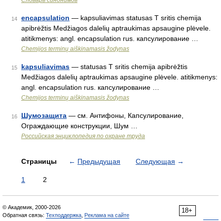
Словарь синонимов
encapsulation
— kapsuliavimas statusas T sritis chemija
14
apibrėžtis Medžiagos dalelių aptraukimas apsaugine plėvele.
atitikmenys: angl. encapsulation rus. капсулирование …
Chemijos terminų aiškinamasis žodynas
kapsuliavimas
— statusas T sritis chemija apibrėžtis
15
Medžiagos dalelių aptraukimas apsaugine plėvele. atitikmenys:
angl. encapsulation rus. капсулирование …
Chemijos terminų aiškinamasis žodynas
Шумозащита
— см. Антифоны, Капсулирование,
16
Ограждающие конструкции, Шум …
Российская энциклопедия по охране труда
Страницы
←
Предыдущая
Следующая
→
1
2
© Академик, 2000-2026
18+
Обратная связь:
Техподдержка
,
Реклама на сайте