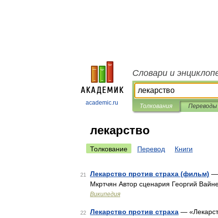
Словари и энциклоп
academic.ru
Толкования
Переводы
лекарство
Толкование
Перевод
Книги
Лекарство против страха (фильм)
— 
21
Мкртчян Автор сценария Георгий Вайн
Википедия
Лекарство против страха
— «Лекарст
22