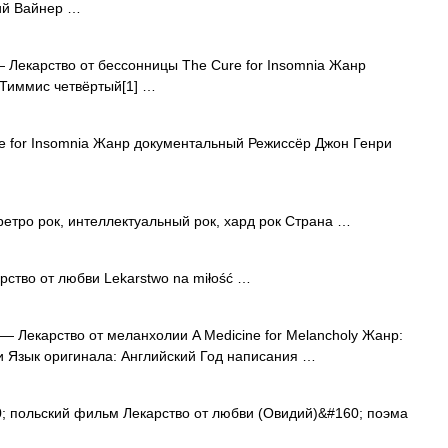
ий Вайнер …
 Лекарство от бессонницы The Cure for Insomnia Жанр
Тиммис четвёртый[1] …
 for Insomnia Жанр документальный Режиссёр Джон Генри
тро рок, интеллектуальный рок, хард рок Страна …
ство от любви Lekarstwo na miłość …
— Лекарство от меланхолии A Medicine for Melancholy Жанр:
и Язык оригинала: Английский Год написания …
 польский фильм Лекарство от любви (Овидий)&#160; поэма