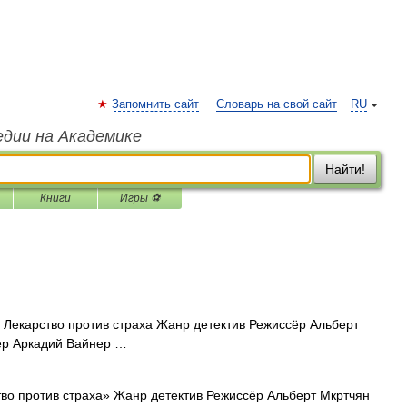
Запомнить сайт
Словарь на свой сайт
RU
едии на Академике
Найти!
Книги
Игры ⚽
Лекарство против страха Жанр детектив Режиссёр Альберт
ер Аркадий Вайнер …
во против страха» Жанр детектив Режиссёр Альберт Мкртчян