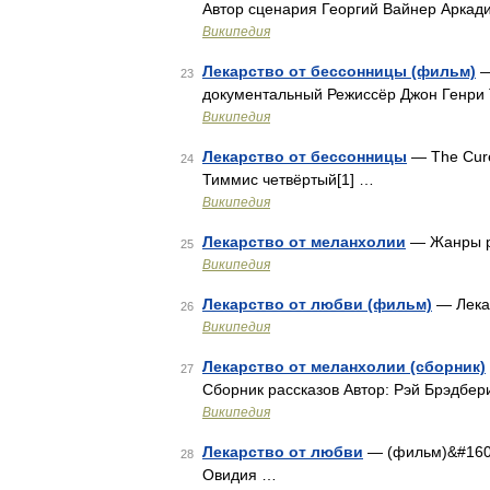
Автор сценария Георгий Вайнер Аркад
Википедия
Лекарство от бессонницы (фильм)
—
23
документальный Режиссёр Джон Генри 
Википедия
Лекарство от бессонницы
— The Cure
24
Тиммис четвёртый[1] …
Википедия
Лекарство от меланхолии
— Жанры ре
25
Википедия
Лекарство от любви (фильм)
— Лекар
26
Википедия
Лекарство от меланхолии (сборник)
27
Сборник рассказов Автор: Рэй Брэдбер
Википедия
Лекарство от любви
— (фильм)&#160;
28
Овидия …