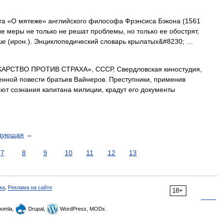
та «О мятеже» английского философа Фрэнсиса Бэкона (1561
 меры не только не решат проблемы, но только ее обострят,
ше (ирон.). Энциклопедический словарь крылатых&#8230; …
АРСТВО ПРОТИВ СТРАХА», СССР, Свердловская киностудия,
менной повести братьев Вайнеров. Преступники, применив
ют сознания капитана милиции, крадут его документы
дующая
→
7
8
9
10
11
12
13
ка
,
Реклама на сайте
18+
omla,
Drupal,
WordPress, MODx.