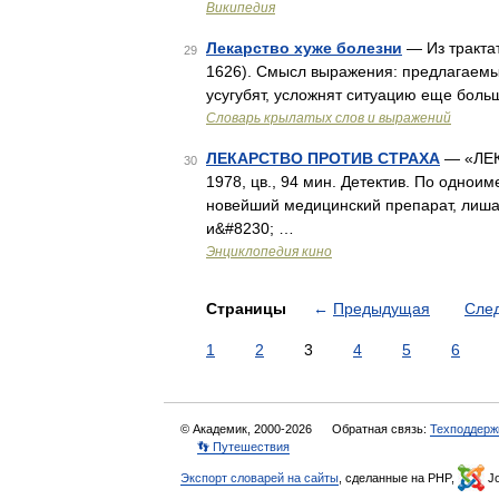
Википедия
Лекарство хуже болезни
— Из тракта
29
1626). Смысл выражения: предлагаемые
усугубят, усложнят ситуацию еще боль
Словарь крылатых слов и выражений
ЛЕКАРСТВО ПРОТИВ СТРАХА
— «ЛЕК
30
1978, цв., 94 мин. Детектив. По однои
новейший медицинский препарат, лиша
и&#8230; …
Энциклопедия кино
Страницы
←
Предыдущая
Сле
1
2
3
4
5
6
© Академик, 2000-2026
Обратная связь:
Техподдерж
👣 Путешествия
Экспорт словарей на сайты
, сделанные на PHP,
Jo