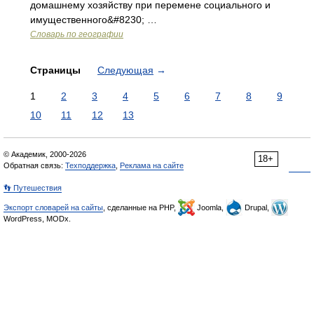
домашнему хозяйству при перемене социального и
имущественного&#8230; …
Словарь по географии
Страницы
Следующая
→
1
2
3
4
5
6
7
8
9
10
11
12
13
© Академик, 2000-2026
18+
Обратная связь:
Техподдержка
,
Реклама на сайте
👣 Путешествия
Экспорт словарей на сайты
, сделанные на PHP,
Joomla,
Drupal,
WordPress, MODx.