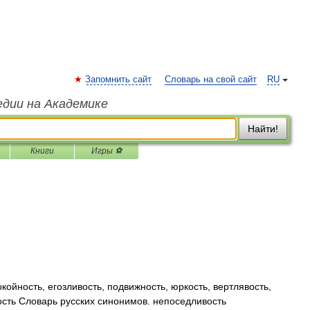
Запомнить сайт
Словарь на свой сайт
RU
едии на Академике
Найти!
Книги
Игры ⚽
…
койность, егозливость, подвижность, юркость, вертлявость,
ность Словарь русских синонимов. непоседливость