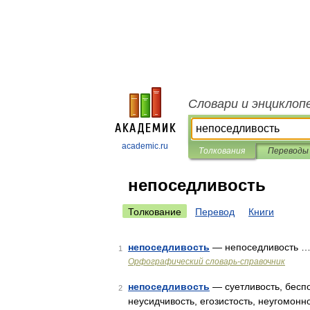
Словари и энциклоп
academic.ru
Толкования
Переводы
непоседливость
Толкование
Перевод
Книги
непоседливость
— непоседливость 
1
Орфографический словарь-справочник
непоседливость
— суетливость, беспо
2
неусидчивость, егозистость, неугомон