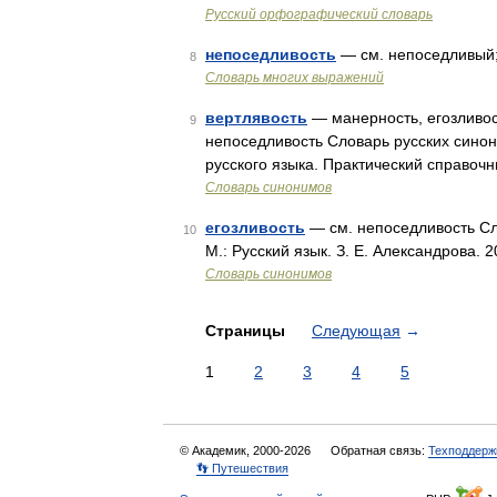
Русский орфографический словарь
непоседливость
— см. непоседливый;
8
Словарь многих выражений
вертлявость
— манерность, егозливост
9
непоседливость Словарь русских синон
русского языка. Практический справочн
Словарь синонимов
егозливость
— см. непоседливость Сл
10
М.: Русский язык. З. Е. Александрова. 
Словарь синонимов
Страницы
Следующая
→
1
2
3
4
5
© Академик, 2000-2026
Обратная связь:
Техподдерж
👣 Путешествия