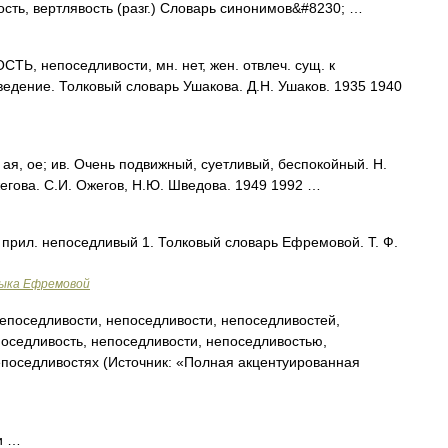
ость, вертлявость (разг.) Словарь синонимов&#8230; …
, непоседливости, мн. нет, жен. отвлеч. сущ. к
едение. Толковый словарь Ушакова. Д.Н. Ушаков. 1935 1940
 ое; ив. Очень подвижный, суетливый, беспокойный. Н.
жегова. С.И. Ожегов, Н.Ю. Шведова. 1949 1992 …
 прил. непоседливый 1. Толковый словарь Ефремовой. Т. Ф.
зыка Ефремовой
епоседливости, непоседливости, непоседливостей,
оседливость, непоседливости, непоседливостью,
епоседливостях (Источник: «Полная акцентуированная
и …