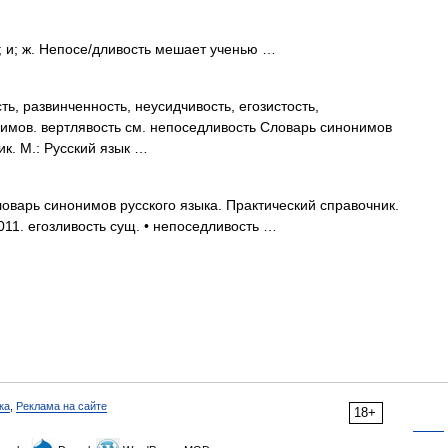
 и; ж. Непосе/дливость мешает ученью …
ь, развинченность, неусидчивость, егозистость,
имов. вертлявость см. непоседливость Словарь синонимов
ик. М.: Русский язык …
оварь синонимов русского языка. Практический справочник.
2011. егозливость сущ. • непоседливость …
ка
,
Реклама на сайте
18+