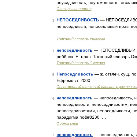
неусидчивость, неугомонность; егозлив
Словарь синонимов
НЕПОСЕДЛИВОСТЬ
— НЕПОСЕДЛИВОСТЬ
3
непоседливый; непоседливый нрав, пов
…
Толковый словарь Ушакова
непоседливость
— НЕПОСЕДЛИВЫЙ, ая,
4
ребёнок. Н. нрав. Толковый словарь О
Толковый словарь Ожегова
Непоседливость
— ж. отвлеч. сущ. по
5
Ефремова. 2000 …
Современный толковый словарь русского я
непоседливость
— непоседливость, н
6
непоседливости, непоседливостям, неп
непоседливостями, непоседливости, н
парадигма по&#8230; …
Формы слов
непоседливость
— непос едливость, 
7