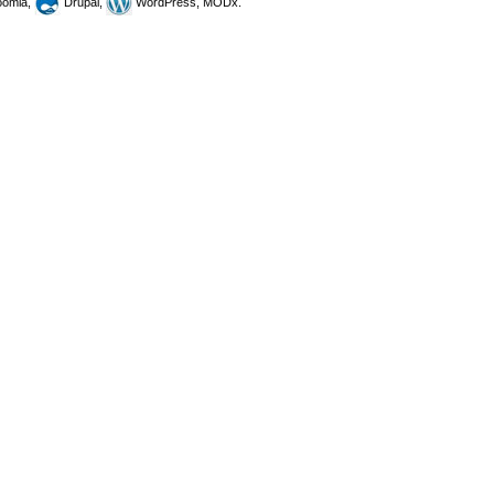
omla,
Drupal,
WordPress, MODx.