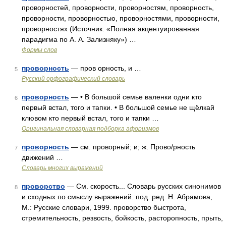
проворностей, проворности, проворностям, проворность,
проворности, проворностью, проворностями, проворности,
проворностях (Источник: «Полная акцентуированная
парадигма по А. А. Зализняку») …
Формы слов
проворность
— пров орность, и …
5
Русский орфографический словарь
проворность
— • В большой семье валенки одни кто
6
первый встал, того и тапки. • В большой семье не щёлкай
клювом кто первый встал, того и тапки …
Оригинальная словарная подборка афоризмов
проворность
— см. проворный; и; ж. Прово/рность
7
движений …
Словарь многих выражений
проворство
— См. скорость... Словарь русских синонимов
8
и сходных по смыслу выражений. под. ред. Н. Абрамова,
М.: Русские словари, 1999. проворство быстрота,
стремительность, резвость, бойкость, расторопность, прыть,