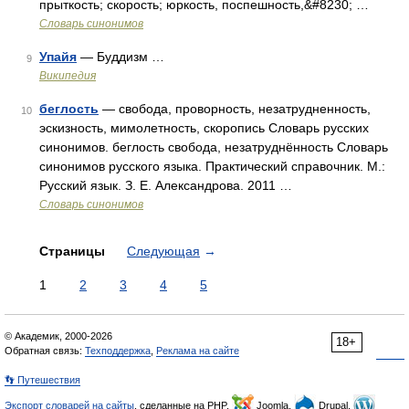
прыткость; скорость; юркость, поспешность,&#8230; …
Словарь синонимов
Упайя
— Буддизм …
9
Википедия
беглость
— свобода, проворность, незатрудненность,
10
эскизность, мимолетность, скоропись Словарь русских
синонимов. беглость свобода, незатруднённость Словарь
синонимов русского языка. Практический справочник. М.:
Русский язык. З. Е. Александрова. 2011 …
Словарь синонимов
Страницы
Следующая
→
1
2
3
4
5
© Академик, 2000-2026
18+
Обратная связь:
Техподдержка
,
Реклама на сайте
👣 Путешествия
Экспорт словарей на сайты
, сделанные на PHP,
Joomla,
Drupal,