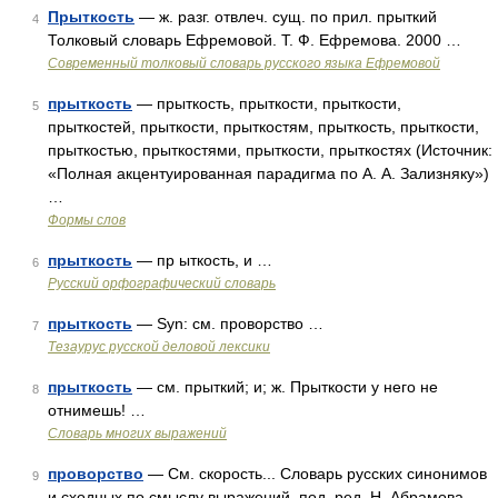
Прыткость
— ж. разг. отвлеч. сущ. по прил. прыткий
4
Толковый словарь Ефремовой. Т. Ф. Ефремова. 2000 …
Современный толковый словарь русского языка Ефремовой
прыткость
— прыткость, прыткости, прыткости,
5
прыткостей, прыткости, прыткостям, прыткость, прыткости,
прыткостью, прыткостями, прыткости, прыткостях (Источник:
«Полная акцентуированная парадигма по А. А. Зализняку»)
…
Формы слов
прыткость
— пр ыткость, и …
6
Русский орфографический словарь
прыткость
— Syn: см. проворство …
7
Тезаурус русской деловой лексики
прыткость
— см. прыткий; и; ж. Прыткости у него не
8
отнимешь! …
Словарь многих выражений
проворство
— См. скорость... Словарь русских синонимов
9
и сходных по смыслу выражений. под. ред. Н. Абрамова,