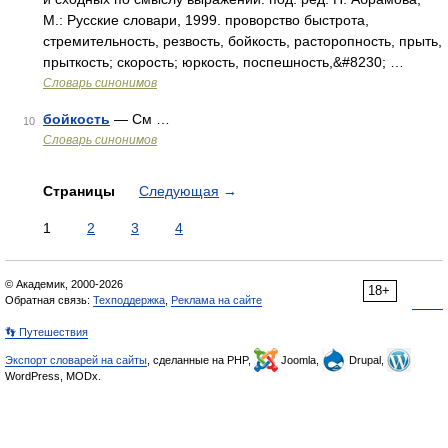
М.: Русские словари, 1999. проворство быстрота,
стремительность, резвость, бойкость, расторопность, прыть,
прыткость; скорость; юркость, поспешность,&#8230; …
Словарь синонимов
бойкость
— См …
10
Словарь синонимов
Страницы
Следующая
→
1
2
3
4
© Академик, 2000-2026
18+
Обратная связь:
Техподдержка
,
Реклама на сайте
👣 Путешествия
Экспорт словарей на сайты
, сделанные на PHP,
Joomla,
Drupal,
WordPress, MODx.