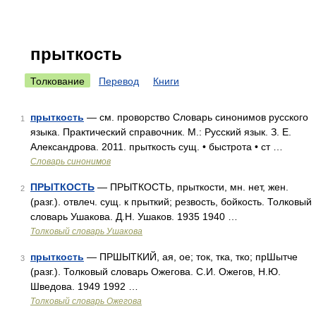
прыткость
Толкование
Перевод
Книги
прыткость
— см. проворство Словарь синонимов русского
1
языка. Практический справочник. М.: Русский язык. З. Е.
Александрова. 2011. прыткость сущ. • быстрота • ст …
Словарь синонимов
ПРЫТКОСТЬ
— ПРЫТКОСТЬ, прыткости, мн. нет, жен.
2
(разг.). отвлеч. сущ. к прыткий; резвость, бойкость. Толковый
словарь Ушакова. Д.Н. Ушаков. 1935 1940 …
Толковый словарь Ушакова
прыткость
— ПРШЫТКИЙ, ая, ое; ток, тка, тко; прШытче
3
(разг.). Толковый словарь Ожегова. С.И. Ожегов, Н.Ю.
Шведова. 1949 1992 …
Толковый словарь Ожегова